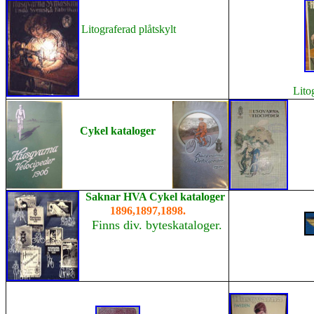
Litograferad plåtskylt
Lito
Cykel kataloger
Saknar HVA Cykel kataloger
1896,1897,1898.
Finns div. byteskataloger.