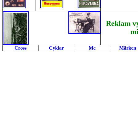
Reklam vy
mi
Cross
Cyklar
Mc
Märken