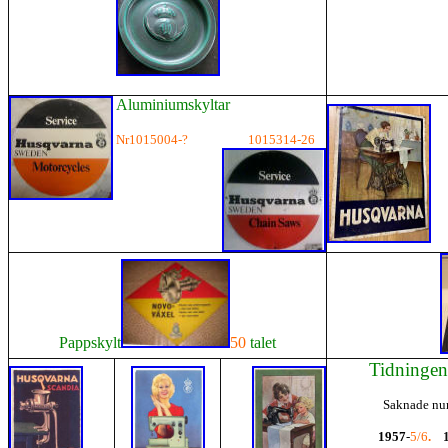
Aluminiumskyltar
Nr1015004-?
1015314-26
Pappskylt
50
talet
Tidningen
Saknade n
1957
-
5/6
.
1