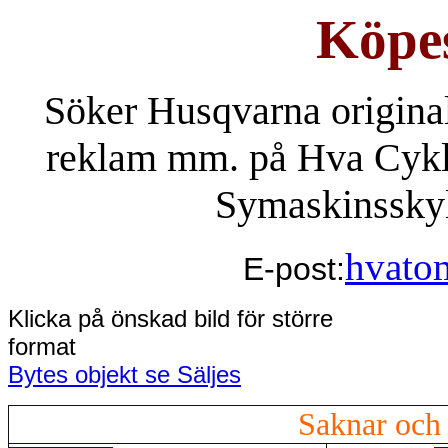
Köpe
Söker
Husqvarna
original
reklam mm. på Hva Cyk
Symaskin
ssky
hvato
E-post:
Klicka på önskad bild för större
forma
Bytes objekt se Säljes
Saknar och 