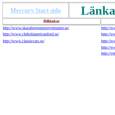
Länka
Mercury Start sida
Billänkar
http://www.skaraborgsmotorveteraner.se/
http://w
http://www.clubofamericanford.se/
http://w
http://www.classiccars.se/
http://w
http://
http://ve