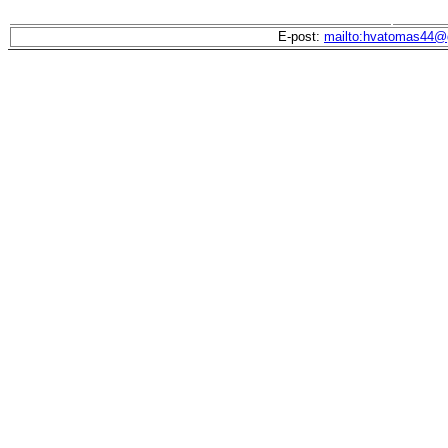
E-post:
mailto:hvatomas44@